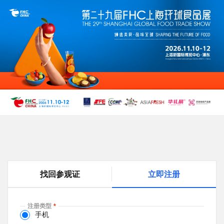
跳
转
到
主
要
内
容
找回参观证
立即注册
(
a
c
注册类型
t
手机
i