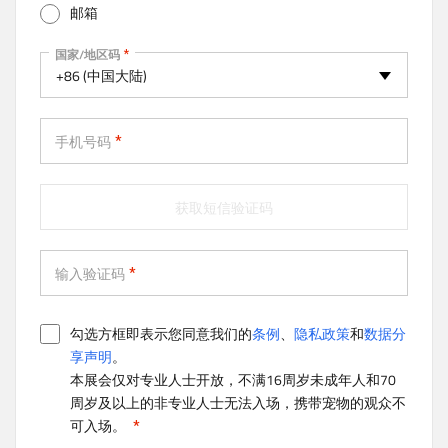
邮箱
v
e
手机
国家/地区码
t
+86 (中国大陆)
a
b
)
手机号码
获取短信验证码
输入验证码
勾选方框即表示您同意我们的
条例
、
隐私政策
和
数据分
享声明
。
本展会仅对专业人士开放，不满16周岁未成年人和70
周岁及以上的非专业人士无法入场，携带宠物的观众不
可入场。