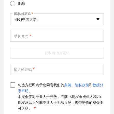
邮箱
v
e
手机
国家/地区码
t
+86 (中国大陆)
a
b
)
手机号码
获取短信验证码
输入验证码
勾选方框即表示您同意我们的
条例
、
隐私政策
和
数据分
享声明
。
本展会仅对专业人士开放，不满16周岁未成年人和70
周岁及以上的非专业人士无法入场，携带宠物的观众不
可入场。