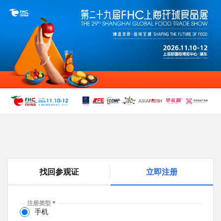
跳
转
到
主
要
内
容
找回参观证
立即注册
(
a
c
注册类型
t
手机
i