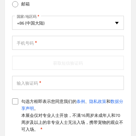
邮箱
v
e
手机
国家/地区码
t
+86 (中国大陆)
a
b
)
手机号码
获取短信验证码
输入验证码
勾选方框即表示您同意我们的
条例
、
隐私政策
和
数据分
享声明
。
本展会仅对专业人士开放，不满16周岁未成年人和70
周岁及以上的非专业人士无法入场，携带宠物的观众不
可入场。