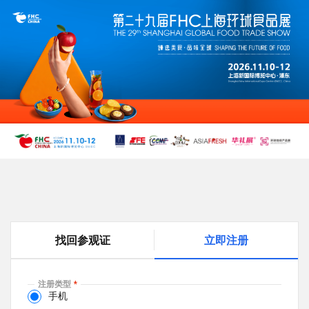
跳
转
到
主
要
内
容
找回参观证
立即注册
(
a
c
注册类型
t
手机
i